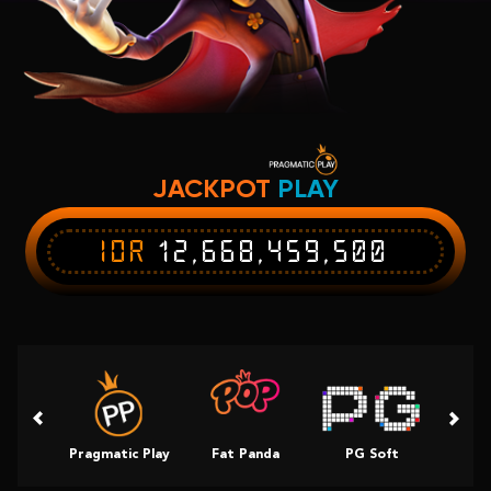
JACKPOT
PLAY
IDR
12,668,459,500
Pragmatic Play
Fat Panda
PG Soft
Slot