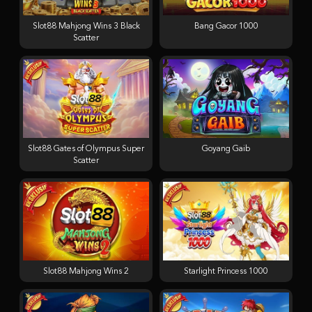
Slot88 Mahjong Wins 3 Black
Bang Gacor 1000
Scatter
Slot88 Gates of Olympus Super
Goyang Gaib
Scatter
Slot88 Mahjong Wins 2
Starlight Princess 1000