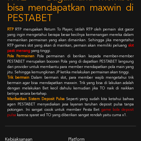
bisa mendapatkan maxwin di
PESTABET
RTP
RTP merupakan Return To Player, istilah RTP oleh pemain slot gacor
yang ingin mengetahui berapa besar kecilnya kemenangan mereka dalam
memainkan permainan yang akan dimainkan. Sehingga jika mengetahui
RTP games slot yang akan di mainkan, pemain akan memiliki peluang
slot
pasti menang
yang tinggi.
Pola Permainan
Pola permainan di berikan kepada member-member
PESTABET merupakan bocoran Pola yang di dapatkan PESTABET langsung
dari provider untuk membantu para member mendapatkan pola main yang
jitu. Sehingga kemungkinan JP ketika melakukan permainan akan tinggi.
Trik bermain
Dalam bermain slot, para member wajib mengetahui trik
bermain agar bisa mendapatkan maxwin. Trik yang bisa di lakukan adalah
dengan melakukan Bet kecil dahulu kemudian jika TO naik di naikkan
betnya secara bertahap.
Manfaatkan Sistem Deposit Pulsa
Seperti yang sudah kita ketahui bahwa
agen PESTABET menyediakan jasa layanan taruhan deposit pulsa tanpa
potongan. Ini sangat cocok untuk member Pesta Bet
game bola deposit
pulsa
karena syarat wd TO yang diberikan sangat rendah yaitu cuma x1.
Kebijaksanaan
Platform