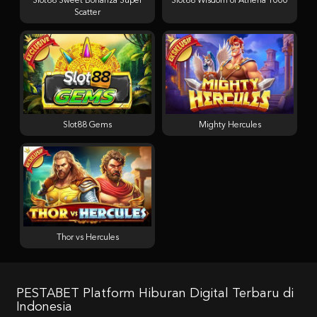
Slot88 Sweet Bonanza Super
Slot88 Wisdom of Athena 1000
Scatter
Slot88 Gems
Mighty Hercules
Thor vs Hercules
PESTABET Platform Hiburan Digital Terbaru di
Indonesia