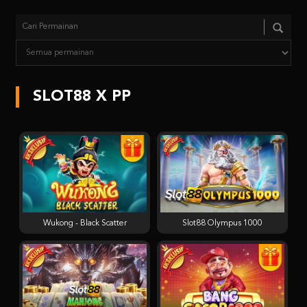
SLOT88 X PP
Wukong - Black Scatter
Slot88 Olympus 1000