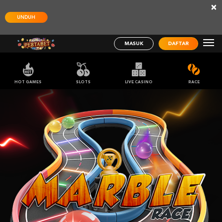
×
UNDUH
MASUK
DAFTAR
HOT GAMES
SLOTS
LIVE CASINO
RACE