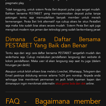
pragmatic play.
Tidak tanggung, untuk sistem Pesta Bet deposit pulsa juga sangat mudah.
Bahkan bersama PESTABET yang mempromosikan deposit pulsa tanpa
potongan tentu saja memudahkan banyak member untuk meraih
kemenangan. Pesta Bet link alternatif nya cukup akses ke situs PestaBet
saja maka kita sudah bisa akses secara mudah. Sistem Pesta Bet apk juga
mengikuti modern nya jaman dan teknologi yang sudah berkembang pesat
Dimana Cara Daftar Bersama
PESTABET Yang Baik dan Benar
Tentu saja dari segi cara daftar bersama PESTABET sangatlah mudah dan
sederhana saja. Cukup melakukan pendaftaran langsung dari website di
kolom pendaftaran. Maka user id akan langsung siap saat itu juga (dalam
hitungan per detik).
Ataupun untuk lebih efisien bisa melalui Livechat, Whatsapp, Telegram dan
Email pastinya didukung service selama 1x24 jam nonstop. Kepada anda
sehingga bisa menikmati permainan ini jauh lebih nyaman kapan dan
dimanapun ingin menikmati aldernalin
situs game bola dan slot
online.
FAQ - Bagaimana member