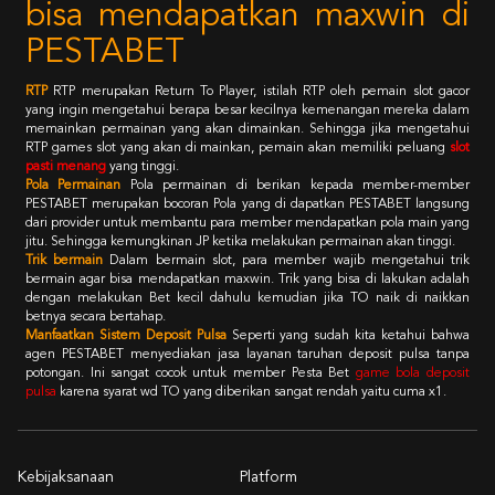
bisa mendapatkan maxwin di
PESTABET
RTP
RTP merupakan Return To Player, istilah RTP oleh pemain slot gacor
yang ingin mengetahui berapa besar kecilnya kemenangan mereka dalam
memainkan permainan yang akan dimainkan. Sehingga jika mengetahui
RTP games slot yang akan di mainkan, pemain akan memiliki peluang
slot
pasti menang
yang tinggi.
Pola Permainan
Pola permainan di berikan kepada member-member
PESTABET merupakan bocoran Pola yang di dapatkan PESTABET langsung
dari provider untuk membantu para member mendapatkan pola main yang
jitu. Sehingga kemungkinan JP ketika melakukan permainan akan tinggi.
Trik bermain
Dalam bermain slot, para member wajib mengetahui trik
bermain agar bisa mendapatkan maxwin. Trik yang bisa di lakukan adalah
dengan melakukan Bet kecil dahulu kemudian jika TO naik di naikkan
betnya secara bertahap.
Manfaatkan Sistem Deposit Pulsa
Seperti yang sudah kita ketahui bahwa
agen PESTABET menyediakan jasa layanan taruhan deposit pulsa tanpa
potongan. Ini sangat cocok untuk member Pesta Bet
game bola deposit
pulsa
karena syarat wd TO yang diberikan sangat rendah yaitu cuma x1.
Kebijaksanaan
Platform