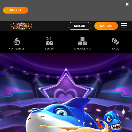
×
UNDUH
MASUK
DAFTAR
HOT GAMES
SLOTS
LIVE CASINO
RACE