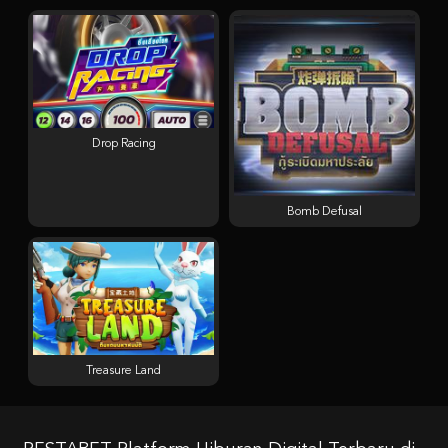
Drop Racing
Bomb Defusal
Treasure Land