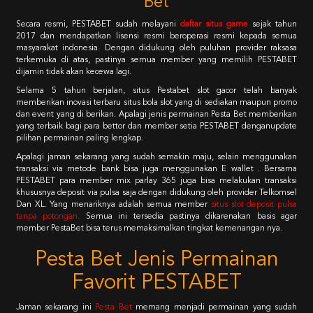
Bet
Secara resmi, PESTABET sudah melayani
daftar situs game
sejak tahun
2017 dan mendapatkan lisensi resmi beroperasi resmi kepada semua
masyarakat indonesia. Dengan didukung oleh puluhan provider raksasa
terkemuka di atas, pastinya semua member yang memilih PESTABET
dijamin tidak akan kecewa lagi.
Selama 5 tahun berjalan, situs Pestabet slot gacor telah banyak
memberikan inovasi terbaru situs bola slot yang di sediakan maupun promo
dan event yang di berikan. Apalagi jenis permainan Pesta Bet memberikan
yang terbaik bagi para bettor dan member setia PESTABET denganupdate
pilihan permainan paling lengkap.
Apalagi jaman sekarang yang sudah semakin maju, selain menggunakan
transaksi via metode bank bisa juga menggunakan E wallet . Bersama
PESTABET para member mix parlay 365 juga bisa melakukan transaksi
khususnya deposit via pulsa saja dengan didukung oleh provider Telkomsel
Dan XL. Yang menariknya adalah semua member
situs slot deposit pulsa
tanpa potongan
.
Semua ini tersedia pastinya dikarenakan basis agar
member PestaBet bisa terus memaksimalkan tingkat kemenangan nya.
Pesta Bet Jenis Permainan
Favorit PESTABET
Jaman sekarang ini
Pesta Bet
memang menjadi permainan yang sudah