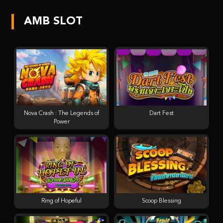
AMB SLOT
Nova Crash : The Legends of
Dart Fest
Power
Ring of Hopeful
Scoop Blessing