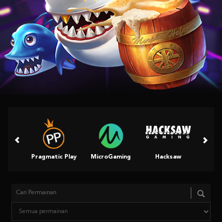
Pragmatic Play
MicroGaming
Hacksaw
King