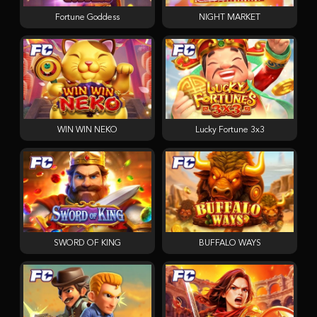
Fortune Goddess
NIGHT MARKET
WIN WIN NEKO
Lucky Fortune 3x3
SWORD OF KING
BUFFALO WAYS