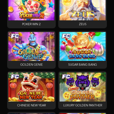
POKER WIN 2
ZEUS
GOLDEN GENIE
SUGAR BANG BANG
CHINESE NEW YEAR
LUXURY GOLDEN PANTHER