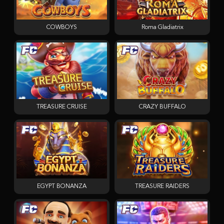
COWBOYS
Roma Gladiatrix
TREASURE CRUISE
CRAZY BUFFALO
EGYPT BONANZA
TREASURE RAIDERS