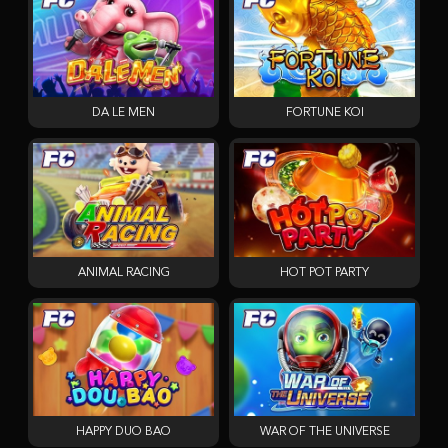
DA LE MEN
FORTUNE KOI
ANIMAL RACING
HOT POT PARTY
HAPPY DUO BAO
WAR OF THE UNIVERSE