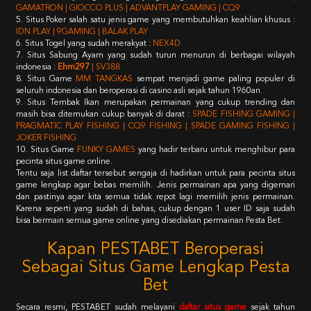
GAMATRON | GIOCCO PLUS | ADVANTPLAY GAMING | CQ9
5. Situs Poker salah satu jenis game yang membutuhkan keahlian khusus :
IDN PLAY | 9GAMING | BALAK PLAY
6. Situs Togel yang sudah merakyat :
NEX4D
7. Situs Sabung Ayam yang sudah turun menurun di berbagai wilayah
indonesia :
Ehm297
| SV388
8. Situs Game
MM TANGKAS
sempat menjadi game paling populer di
seluruh indonesia dan beroperasi di casino asli sejak tahun 1960an.
9. Situs Tembak Ikan merupakan permainan yang cukup trending dan
masih bisa ditemukan cukup banyak di darat :
SPADE FISHING GAMING |
PRAGMATIC PLAY FISHING | CQ9 FISHING | SPADE GAMING FISHING |
JOKER FISHING
10. Situs Game
FUNKY GAMES
yang hadir terbaru untuk menghibur para
pecinta situs game online.
Tentu saja list daftar tersebut sengaja di hadirkan untuk para pecinta situs
game lengkap agar bebas memilih. Jenis permainan apa yang digemari
dan pastinya agar kita semua tidak repot lagi memilih jenis permainan.
Karena seperti yang sudah di bahas, cukup dengan 1 user ID saja sudah
bisa bermain semua game online yang disediakan permainan Pesta Bet.
Kapan PESTABET Beroperasi
Sebagai Situs Game Lengkap Pesta
Bet
Secara resmi, PESTABET sudah melayani
daftar situs game
sejak tahun