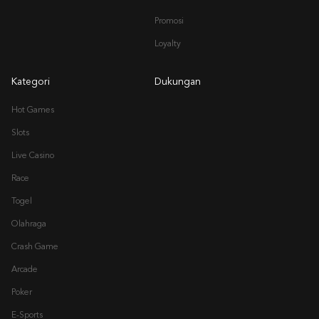
Promosi
Loyalty
Kategori
Dukungan
Hot Games
Slots
Live Casino
Race
Togel
Olahraga
Crash Game
Arcade
Poker
E-Sports