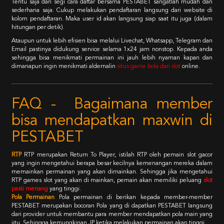
Tentu saja dari segi cara daftar bersama PESTABET sangatlah mudah dan
sederhana saja. Cukup melakukan pendaftaran langsung dari website di
kolom pendaftaran. Maka user id akan langsung siap saat itu juga (dalam
hitungan per detik).
Ataupun untuk lebih efisien bisa melalui Livechat, Whatsapp, Telegram dan
Email pastinya didukung service selama 1x24 jam nonstop. Kepada anda
sehingga bisa menikmati permainan ini jauh lebih nyaman kapan dan
dimanapun ingin menikmati aldernalin
situs game bola dan slot
online.
FAQ - Bagaimana member
bisa mendapatkan maxwin di
PESTABET
RTP
RTP merupakan Return To Player, istilah RTP oleh pemain slot gacor
yang ingin mengetahui berapa besar kecilnya kemenangan mereka dalam
memainkan permainan yang akan dimainkan. Sehingga jika mengetahui
RTP games slot yang akan di mainkan, pemain akan memiliki peluang
slot
pasti menang
yang tinggi.
Pola Permainan
Pola permainan di berikan kepada member-member
PESTABET merupakan bocoran Pola yang di dapatkan PESTABET langsung
dari provider untuk membantu para member mendapatkan pola main yang
jitu. Sehingga kemungkinan JP ketika melakukan permainan akan tinggi.