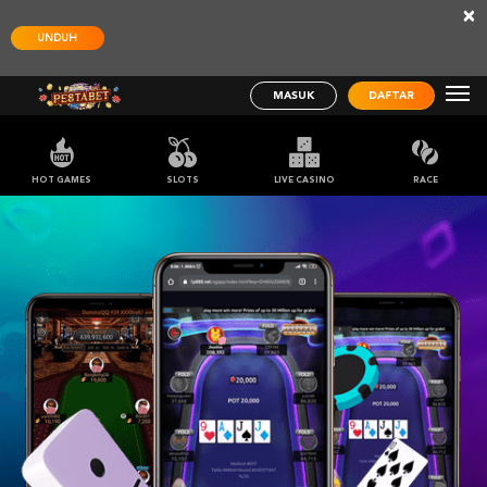
×
UNDUH
MASUK
DAFTAR
HOT GAMES
SLOTS
LIVE CASINO
RACE