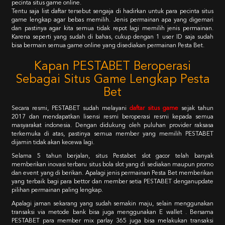
pecinta situs game online.
Tentu saja list daftar tersebut sengaja di hadirkan untuk para pecinta situs
game lengkap agar bebas memilih. Jenis permainan apa yang digemari
dan pastinya agar kita semua tidak repot lagi memilih jenis permainan.
Karena seperti yang sudah di bahas, cukup dengan 1 user ID saja sudah
bisa bermain semua game online yang disediakan permainan Pesta Bet.
Kapan PESTABET Beroperasi
Sebagai Situs Game Lengkap Pesta
Bet
Secara resmi, PESTABET sudah melayani
daftar situs game
sejak tahun
2017 dan mendapatkan lisensi resmi beroperasi resmi kepada semua
masyarakat indonesia. Dengan didukung oleh puluhan provider raksasa
terkemuka di atas, pastinya semua member yang memilih PESTABET
dijamin tidak akan kecewa lagi.
Selama 5 tahun berjalan, situs Pestabet slot gacor telah banyak
memberikan inovasi terbaru situs bola slot yang di sediakan maupun promo
dan event yang di berikan. Apalagi jenis permainan Pesta Bet memberikan
yang terbaik bagi para bettor dan member setia PESTABET denganupdate
pilihan permainan paling lengkap.
Apalagi jaman sekarang yang sudah semakin maju, selain menggunakan
transaksi via metode bank bisa juga menggunakan E wallet . Bersama
PESTABET para member mix parlay 365 juga bisa melakukan transaksi