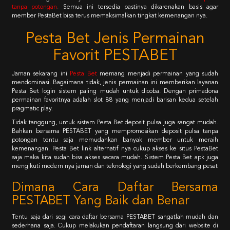
tanpa potongan
.
Semua ini tersedia pastinya dikarenakan basis agar
member PestaBet bisa terus memaksimalkan tingkat kemenangan nya.
Pesta Bet Jenis Permainan
Favorit PESTABET
Jaman sekarang ini
Pesta Bet
memang menjadi permainan yang sudah
mendominasi. Bagaimana tidak, jenis permainan ini memberikan layanan
Pesta Bet login sistem paling mudah untuk dicoba. Dengan primadona
permainan favoritnya adalah slot 88 yang menjadi barisan kedua setelah
pragmatic play.
Tidak tanggung, untuk sistem Pesta Bet deposit pulsa juga sangat mudah.
Bahkan bersama PESTABET yang mempromosikan deposit pulsa tanpa
potongan tentu saja memudahkan banyak member untuk meraih
kemenangan. Pesta Bet link alternatif nya cukup akses ke situs PestaBet
saja maka kita sudah bisa akses secara mudah. Sistem Pesta Bet apk juga
mengikuti modern nya jaman dan teknologi yang sudah berkembang pesat
Dimana Cara Daftar Bersama
PESTABET Yang Baik dan Benar
Tentu saja dari segi cara daftar bersama PESTABET sangatlah mudah dan
sederhana saja. Cukup melakukan pendaftaran langsung dari website di