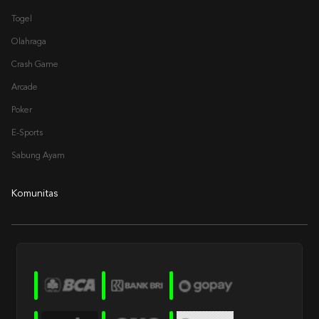
Togel
Olahraga
Crash Game
Arcade
Poker
E-Sports
Sabung Ayam
Komunitas