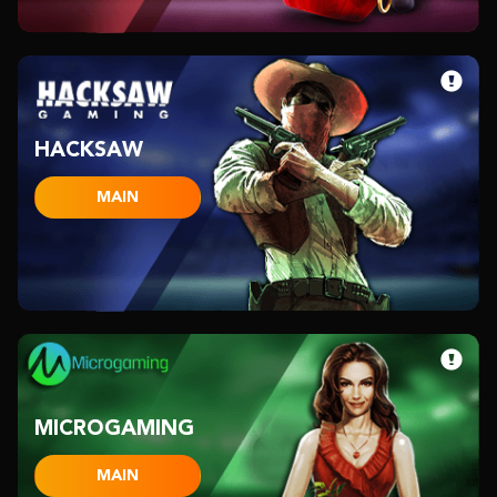
HACKSAW
MAIN
MICROGAMING
MAIN