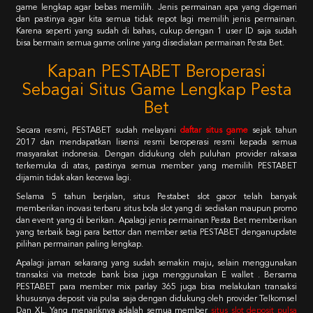
game lengkap agar bebas memilih. Jenis permainan apa yang digemari
dan pastinya agar kita semua tidak repot lagi memilih jenis permainan.
Karena seperti yang sudah di bahas, cukup dengan 1 user ID saja sudah
bisa bermain semua game online yang disediakan permainan Pesta Bet.
Kapan PESTABET Beroperasi
Sebagai Situs Game Lengkap Pesta
Bet
Secara resmi, PESTABET sudah melayani
daftar situs game
sejak tahun
2017 dan mendapatkan lisensi resmi beroperasi resmi kepada semua
masyarakat indonesia. Dengan didukung oleh puluhan provider raksasa
terkemuka di atas, pastinya semua member yang memilih PESTABET
dijamin tidak akan kecewa lagi.
Selama 5 tahun berjalan, situs Pestabet slot gacor telah banyak
memberikan inovasi terbaru situs bola slot yang di sediakan maupun promo
dan event yang di berikan. Apalagi jenis permainan Pesta Bet memberikan
yang terbaik bagi para bettor dan member setia PESTABET denganupdate
pilihan permainan paling lengkap.
Apalagi jaman sekarang yang sudah semakin maju, selain menggunakan
transaksi via metode bank bisa juga menggunakan E wallet . Bersama
PESTABET para member mix parlay 365 juga bisa melakukan transaksi
khususnya deposit via pulsa saja dengan didukung oleh provider Telkomsel
Dan XL. Yang menariknya adalah semua member
situs slot deposit pulsa