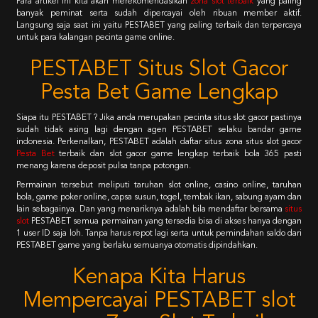
Para artikel ini kita akan merekomendasikan
zona slot terbaik
yang paling
banyak peminat serta sudah dipercayai oleh ribuan member aktif.
Langsung saja saat ini yaitu PESTABET yang paling terbaik dan terpercaya
untuk para kalangan pecinta game online.
PESTABET Situs Slot Gacor
Pesta Bet Game Lengkap
Siapa itu PESTABET ? Jika anda merupakan pecinta situs slot gacor pastinya
sudah tidak asing lagi dengan agen PESTABET selaku bandar game
indonesia. Perkenalkan, PESTABET adalah daftar situs zona situs slot gacor
Pesta Bet
terbaik dan slot gacor game lengkap terbaik bola 365 pasti
menang karena deposit pulsa tanpa potongan.
Permainan tersebut meliputi taruhan slot online, casino online, taruhan
bola, game poker online, capsa susun, togel, tembak ikan, sabung ayam dan
lain sebagainya. Dan yang menariknya adalah bila mendaftar bersama
situs
slot
PESTABET semua permainan yang tersedia bisa di akses hanya dengan
1 user ID saja loh. Tanpa harus repot lagi serta untuk pemindahan saldo dari
PESTABET game yang berlaku semuanya otomatis dipindahkan.
Kenapa Kita Harus
Mempercayai PESTABET slot